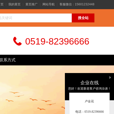
首页
|
我的黄页
|
黄页推广
|
网站导航
|
客服微信：15601232448
0519-82396666
联系方式
企业在线
您好！欢迎新老客户咨询洽谈！
卢金花
电话：0519-82396666