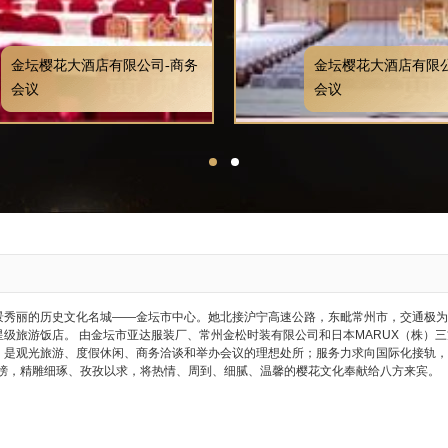
金坛樱花大酒店有限公司-商务
金坛樱花大酒店有限公
会议
会议
景秀丽的历史文化名城——金坛市中心。她北接沪宁高速公路，东毗常州市，交通极为便
级旅游饭店。 由金坛市亚达服装厂、常州金松时装有限公司和日本MARUX（株）
，是观光旅游、度假休闲、商务洽谈和举办会议的理想处所；服务力求向国际化接轨，
标榜，精雕细琢、孜孜以求，将热情、周到、细腻、温馨的樱花文化奉献给八方来宾。