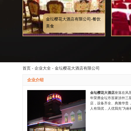
金坛樱花大酒店有限公司-餐饮
美食
首页
-
企业大全
- 金坛樱花大酒店有限公司
企业介绍
金坛樱花大酒店
座落在风
年荣膺金坛市首家涉外三星
店，设备齐全、典雅华贵
人有我优，人优我先”为